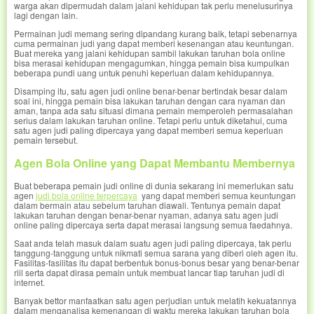
warga akan dipermudah dalam jalani kehidupan tak perlu menelusurinya
lagi dengan lain.
Permainan judi memang sering dipandang kurang baik, tetapi sebenarnya
cuma permainan judi yang dapat memberi kesenangan atau keuntungan.
Buat mereka yang jalani kehidupan sambil lakukan taruhan bola online
bisa merasai kehidupan mengagumkan, hingga pemain bisa kumpulkan
beberapa pundi uang untuk penuhi keperluan dalam kehidupannya.
Disamping itu, satu agen judi online benar-benar bertindak besar dalam
soal ini, hingga pemain bisa lakukan taruhan dengan cara nyaman dan
aman, tanpa ada satu situasi dimana pemain memperoleh permasalahan
serius dalam lakukan taruhan online. Tetapi perlu untuk diketahui, cuma
satu agen judi paling dipercaya yang dapat memberi semua keperluan
pemain tersebut.
Agen Bola Online yang Dapat Membantu Membernya
Buat beberapa pemain judi online di dunia sekarang ini memerlukan satu
agen
judi bola online terpercaya
yang dapat memberi semua keuntungan
dalam bermain atau sebelum taruhan diawali. Tentunya pemain dapat
lakukan taruhan dengan benar-benar nyaman, adanya satu agen judi
online paling dipercaya serta dapat merasai langsung semua faedahnya.
Saat anda telah masuk dalam suatu agen judi paling dipercaya, tak perlu
tanggung-tanggung untuk nikmati semua sarana yang diberi oleh agen itu.
Fasilitas-fasilitas itu dapat berbentuk bonus-bonus besar yang benar-benar
riil serta dapat dirasa pemain untuk membuat lancar tiap taruhan judi di
internet.
Banyak bettor manfaatkan satu agen perjudian untuk melatih kekuatannya
dalam menganalisa kemenangan di waktu mereka lakukan taruhan bola