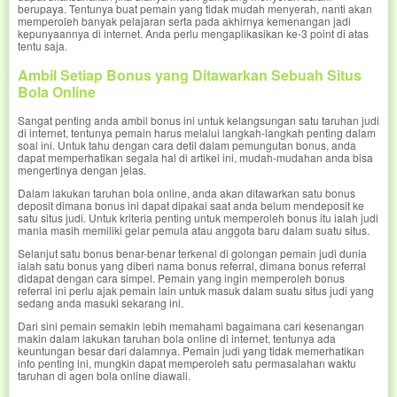
berupaya. Tentunya buat pemain yang tidak mudah menyerah, nanti akan
memperoleh banyak pelajaran serta pada akhirnya kemenangan jadi
kepunyaannya di internet. Anda perlu mengaplikasikan ke-3 point di atas
tentu saja.
Ambil Setiap Bonus yang Ditawarkan Sebuah Situs
Bola Online
Sangat penting anda ambil bonus ini untuk kelangsungan satu taruhan judi
di internet, tentunya pemain harus melalui langkah-langkah penting dalam
soal ini. Untuk tahu dengan cara detil dalam pemungutan bonus, anda
dapat memperhatikan segala hal di artikel ini, mudah-mudahan anda bisa
mengertinya dengan jelas.
Dalam lakukan taruhan bola online, anda akan ditawarkan satu bonus
deposit dimana bonus ini dapat dipakai saat anda belum mendeposit ke
satu situs judi. Untuk kriteria penting untuk memperoleh bonus itu ialah judi
mania masih memiliki gelar pemula atau anggota baru dalam suatu situs.
Selanjut satu bonus benar-benar terkenal di golongan pemain judi dunia
ialah satu bonus yang diberi nama bonus referral, dimana bonus referral
didapat dengan cara simpel. Pemain yang ingin memperoleh bonus
referral ini perlu ajak pemain lain untuk masuk dalam suatu situs judi yang
sedang anda masuki sekarang ini.
Dari sini pemain semakin lebih memahami bagaimana cari kesenangan
makin dalam lakukan taruhan bola online di internet, tentunya ada
keuntungan besar dari dalamnya. Pemain judi yang tidak memerhatikan
info penting ini, mungkin dapat memperoleh satu permasalahan waktu
taruhan di agen bola online diawali.