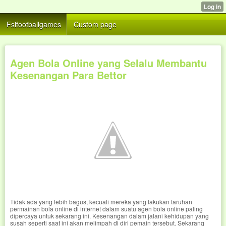
Fsifootballgames
Custom page
Agen Bola Online yang Selalu Membantu
Kesenangan Para Bettor
Tidak ada yang lebih bagus, kecuali mereka yang lakukan taruhan
permainan bola online di internet dalam suatu agen bola online paling
dipercaya untuk sekarang ini. Kesenangan dalam jalani kehidupan yang
susah seperti saat ini akan melimpah di diri pemain tersebut. Sekarang